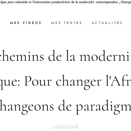
,
contemporaine
rique post coloniale et l'orientation
productiviste
de
la modernité
Change
N
MES VIDÉOS
MES TEXTES
ACTUALITÉS
chemins de la moderni
que: Pour changer l'Afr
hangeons de paradig
12/07/2018