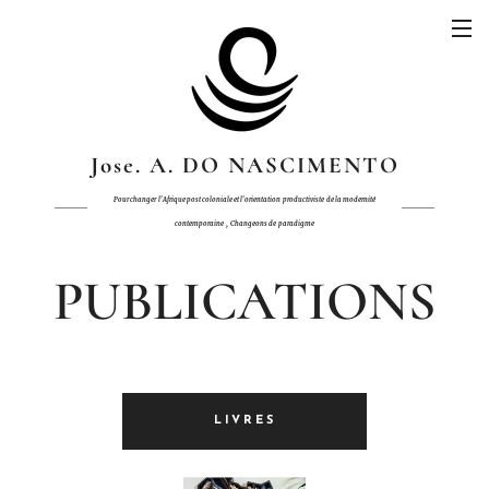
Jose. A. DO NASCIMENTO
Pour changer
l'Afrique post coloniale et l'orientation
productiviste
de
la modernité
,
contemporaine
Changeons de
paradigme
PUBLICATIONS
LIVRES