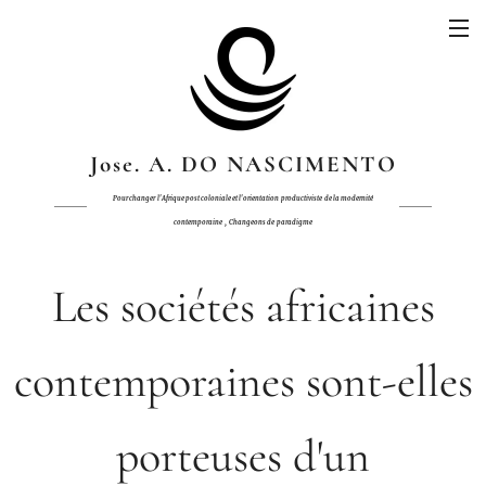
Jose. A. DO NASCIMENTO
Pour changer
l'Afrique post coloniale et l'orientation
productiviste
de
la modernité
,
contemporaine
Changeons de
paradigme
Les sociétés africaines
contemporaines sont-elles
porteuses d'un