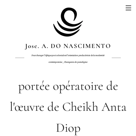
Jose. A. DO NASCIMENTO
Pour changer
l'Afrique post coloniale et l'orientation
productiviste
de
la modernité
,
contemporaine
Changeons de
paradigme
portée opératoire de
l'œuvre de Cheikh Anta
Diop